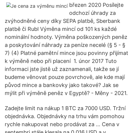
březen 2020 Posílejte
odchozí úhrady za
zvýhodněné ceny díky SEPA platbě, Sberbank
platbě či Rubl Výměna mincí od 101 ks každé
nominální hodnoty. Výměna poškozených peněz
a poskytování náhrady za peníze necelé (§ 5 - §
7) (4) Platné pamětní mince jsou povinny přijímat
k výměně nebo při placení 1. únor 2017 Tuto
informaci jste jistě už zaznamenali, takže se jí
budeme věnovat pouze povrchově, ale kde mají
původ mince a bankovky jako takové? Jak se
mýlit při výměně peněz v Egyptě? - Měny - 2021.
Zadejte limit na nákup 1 BTC za 7000 USD. Tržní
objednávka. Objednávky na trhu vám pomohou
rychle nakupovat nebo prodávat za … Cena v
septembri stále klesala na 0,016 USD a v