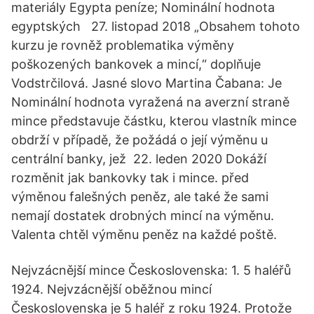
materiály Egypta peníze; Nominální hodnota
egyptských 27. listopad 2018 „Obsahem tohoto
kurzu je rovněž problematika výměny
poškozených bankovek a mincí,“ doplňuje
Vodstrčilová. Jasné slovo Martina Čabana: Je
Nominální hodnota vyražená na averzní straně
mince představuje částku, kterou vlastník mince
obdrží v případě, že požádá o její výměnu u
centrální banky, jež 22. leden 2020 Dokáží
rozměnit jak bankovky tak i mince. před
výměnou falešných peněz, ale také že sami
nemají dostatek drobných mincí na výměnu.
Valenta chtěl výměnu peněz na každé poště.
Nejvzácnější mince Československa: 1. 5 haléřů
1924. Nejvzácnější oběžnou mincí
Československa je 5 haléř z roku 1924. Protože