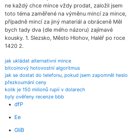
ne každý chce mince vždy prodat, založil jsem
toto téma zaměřené na výměnu mincí za mince,
případně mincí za jiný materiál a obráceně Měl
bych tady dva (dle mého názoru) zajímavé
kousky. 1. Slezsko, Město Hlohov, Haléř po roce
1420 2.
jak ukládat alternativní mince
bitcoinový hotovostní algoritmus
jak se dostat do telefonu, pokud jsem zapomněl heslo
přezkoumání ceny
kolik je 150 milionů rupií v dolarech
byly ověřeny recenze bbb
dfP
Ee
GliB