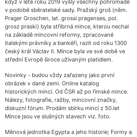
když v létě roku 2019 vyšly všechny pohromadě
v podobě sběratelské sady. Pražský groš (něm.
Prager Groschen, lat. grossi pragenses, pol.
grosz praski) byla stříbrná mince, kterou nechal
na základě mincovní reformy, zpracované
italskými právníky a bankéři, razit od roku 1300
český král Václav II. Mince byla ve své době ve
střední Evropě široce užívaným platidlem.
Novinky - budou vždy zařazeny jako první
obrázek v dané zemi. Online katalog
historických mincí. Od ČSR až po římské mince.
Nálezy, fotografie, ražby, mincovní značky,
diskuzní fórum. Prodám sbírku mincí z 50.let
Mince jsou ve slušných stavech viz. foto.
Měnová jednotka Egypta a jeho historie; Formy a