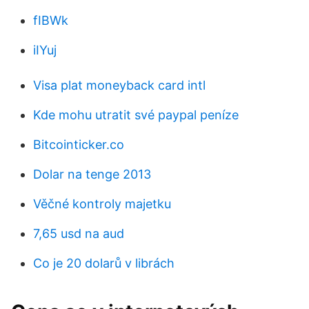
fIBWk
iIYuj
Visa plat moneyback card intl
Kde mohu utratit své paypal peníze
Bitcointicker.co
Dolar na tenge 2013
Věčné kontroly majetku
7,65 usd na aud
Co je 20 dolarů v librách