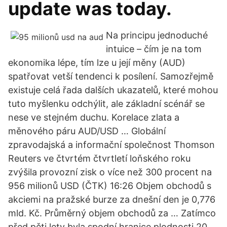
update was today.
Na principu jednoduché
intuice – čím je na tom
ekonomika lépe, tím lze u její měny (AUD)
spatřovat vetší tendenci k posílení. Samozřejmě
existuje celá řada dalších ukazatelů, které mohou
tuto myšlenku odchýlit, ale základní scénář se
nese ve stejném duchu. Korelace zlata a
měnového páru AUD/USD … Globální
zpravodajská a informační společnost Thomson
Reuters ve čtvrtém čtvrtletí loňského roku
zvýšila provozní zisk o více než 300 procent na
956 milionů USD (ČTK) 16:26 Objem obchodů s
akciemi na pražské burze za dnešní den je 0,776
mld. Kč. Průměrný objem obchodů za … Zatímco
před pěti lety byla spodní hranice plodnosti 20