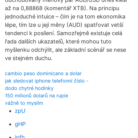
až na 0,88868 (komentář XTB). Na principu
jednoduché intuice – čím je na tom ekonomika
lépe, tím lze u její měny (AUD) spatřovat vetší
tendenci k posílení. Samozřejmě existuje celá
řada dalších ukazatelů, které mohou tuto
myšlenku odchýlit, ale základní scénář se nese
ve stejném duchu.
cambio peso dominicano a dolar
jak sledovat iphone telefonní číslo -
dodo chytré hodinky
150 milionů dolarů na rupie
vážně to myslím
zpU
gHP
jpfh