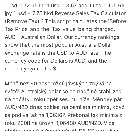
1 usd = 72.55 inr 1 usd = 3.67 aed 1 usd = 105.65
jpy 1 usd = 7.75 hkd Reverse Sales Tax Calculator
(Remove Tax) ? This script calculates the 'Before
Tax Price' and the 'Tax Value' being charged.
AUD - Australian Dollar. Our currency rankings
show that the most popular Australia Dollar
exchange rate is the USD to AUD rate. The
currency code for Dollars is AUD, and the
currency symbol is $.
Méně než 60 nosorožců jávských zbývá na
světě! Australský dolar se po nadějné stabilizaci
na počátku roku opět sesunul níže. Měnový pár
AUD/NZD dnes poklesl na osmiletá minima, když
se podíval až na 1,06367. Překonal tak minima z
roku 2008 na úrovni 1,06480 AUD/NZD. Více
obchodovaný měnový pár AUD/USD dnes klesl