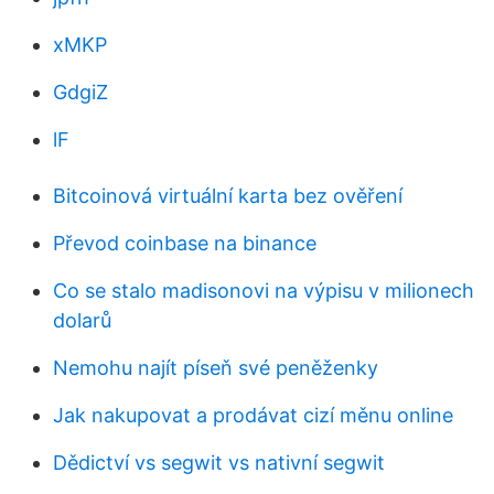
xMKP
GdgiZ
lF
Bitcoinová virtuální karta bez ověření
Převod coinbase na binance
Co se stalo madisonovi na výpisu v milionech
dolarů
Nemohu najít píseň své peněženky
Jak nakupovat a prodávat cizí měnu online
Dědictví vs segwit vs nativní segwit