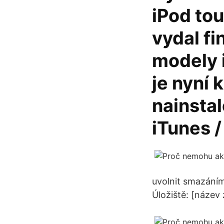
iPod to
vydal fi
modely 
je nyní k
nainsta
iTunes /
uvolnit smazáním
Úložiště: [název 