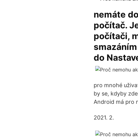
nemáte dos
počítač. J
počítači, 
smazáním 
do Nastave
pro mnohé uživate
by se, kdyby zde
Android má pro 
2021. 2.