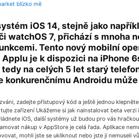
arket blízko mě
ystém iOS 14, stejně jako napří
 či watchOS 7, přichází s mnoha 
unkcemi. Tento nový mobilní ope
Applu je k dispozici na iPhone 6s
 tedy na celých 5 let starý telefo
e konkurenčnímu Androidu může 
váni, zadejte přístupový kód a ještě jednou klepnět
tujte zařízení Ukážeme si jak nainstalovat beta verzi
ládnete iOS, další systémy už budou pro vás hračko
lamovat nákup v AppStore je celá řada. Aplikace nem
vat, mohli jste se ukliknout nebo jste jí nemuseli vů