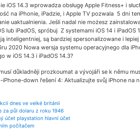
nie iOS 14.3 wprowadza obsługę Apple Fitness+ i sł
ość na iPhonie, iPadzie, i Apple TV pozwala 5 dni te
ie uaktualnienia. Jeśli nadal nie możesz zainstalow
OS lub iPadOS, spróbuj Z systemami iOS 14 i iPadOS 1
ją inteligentniej, są bardziej spersonalizowane i lepie
ru 2020 Nowa wersja systemu operacyjnego dla iPhon
go w iOS 14.3 i iPadOS 14.3?
musí důkladněji prozkoumat a vývojáři se k němu mus
ol-iPhone-down řešení 4: Aktualizujte svůj iPhone na ne
kcií dnes ve velké británii
 za půl dolaru z roku 1946
ý účet playstation hlavní účet
erním počítačem