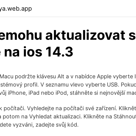
oya.web.app
emohu aktualizovat s
 na ios 14.3
a Macu podržte klávesu Alt a v nabídce Apple vyberte
stémový profil. V seznamu vlevo vyberte USB. Poku
 svůj iPhone, iPad nebo iPod, stáhněte si nejnovější 
 k počítači. Vyhledejte na počítači své zařízení. Klik
 potom na Vyhledat aktualizaci. Klikněte na Stáhnout
ete vyzváni, zadejte svůj kód.