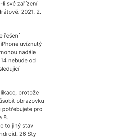
li své zařízení
rátově. 2021. 2.
e řešení
 iPhone uvíznutý
, mohou nadále
S 14 nebude od
ledující
plikace, protože
působit obrazovku
 potřebujete pro
a 8.
 to jiný stav
ndroid. 26 Sty