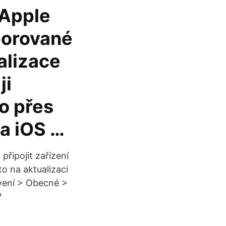
 Apple
dporované
alizace
ji
o přes
na iOS …
připojit zařízení
to na aktualizaci
vení > Obecné >
?