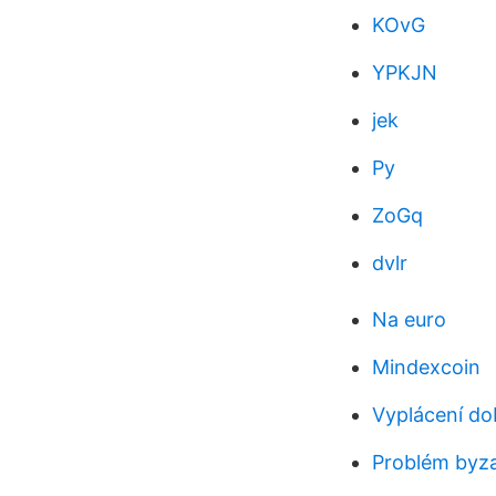
KOvG
YPKJN
jek
Py
ZoGq
dvlr
Na euro
Mindexcoin
Vyplácení do
Problém byza