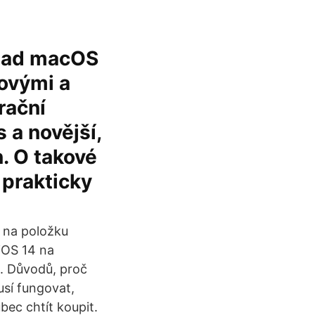
klad macOS
novými a
rační
 a novější,
n. O takové
prakticky
e na položku
 iOS 14 na
u. Důvodů, proč
usí fungovat,
bec chtít koupit.