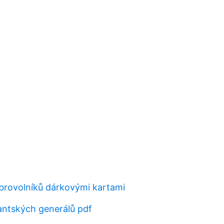
brovolníků dárkovými kartami
ntských generálů pdf