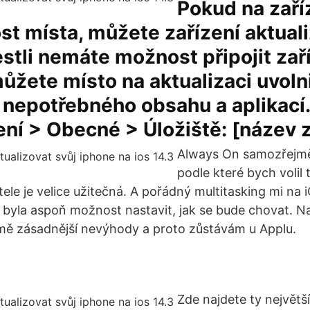
Pokud na zaří
t místa, můžete zařízení aktual
estli nemáte možnost připojit zař
můžete místo na aktualizaci uvoln
nepotřebného obsahu a aplikací.
ní > Obecné > Úložiště: [název z
Always On samozřejmě
podle které bych volil
le je velice užitečná. A pořádný multitasking mi na 
 byla aspoň možnost nastavit, jak se bude chovat. N
mě zásadnější nevýhody a proto zůstávám u Applu.
Zde najdete ty největší