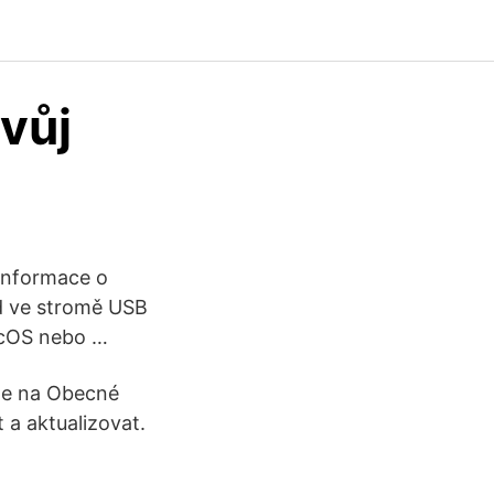
vůj
 Informace o
d ve stromě USB
macOS nebo …
něte na Obecné
 a aktualizovat.