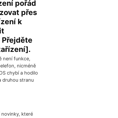
zení pořád
izovat přes
ízení k
it
 Přejděte
ařízení].
 není funkce,
 telefon, nicméně
iOS chybí a hodilo
a druhou stranu
 novinky, které