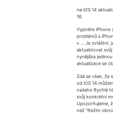
na iOS 14 aktuali
16.
Vypněte iPhone z
problémů s iPho
v … Je zvláštní, 
aktualizovat svů
nynějška jedinou
aktualizace se ob
Zdá se však, že s
od iOS 14 můžeme
našeho Rychlé hl
svůj konkrétní m
Upozorňujeme, že 
než "Režim obnov