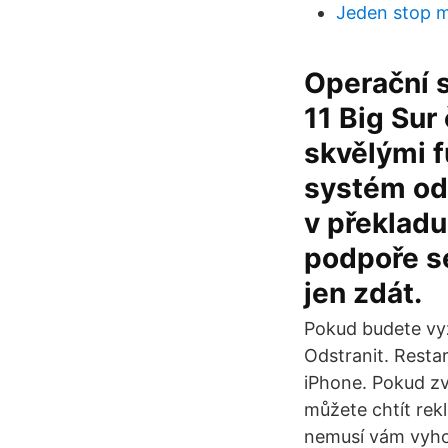
Jeden stop m
Operační s
11 Big Sur
skvělými f
systém od 
v překladu
podpoře s
jen zdát.
Pokud budete vyz
Odstranit. Restar
iPhone. Pokud zv
můžete chtít rek
nemusí vám vyhovo