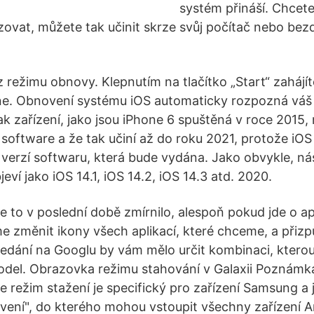
systém přináší. Chcete-
zovat, můžete tak učinit skrze svůj počítač nebo bezd
 režimu obnovy. Klepnutím na tlačítko „Start“ zahájít
ne. Obnovení systému iOS automaticky rozpozná váš
jak zařízení, jako jsou iPhone 6 spuštěná v roce 2015
j software a že tak učiní až do roku 2021, protože iO
 verzí softwaru, která bude vydána. Jako obvykle, nás
jeví jako iOS 14.1, iOS 14.2, iOS 14.3 atd. 2020.
e to v poslední době zmírnilo, alespoň pokud jde o a
 změnit ikony všech aplikací, které chceme, a přiz
edání na Googlu by vám mělo určit kombinaci, kterou
odel. Obrazovka režimu stahování v Galaxii Poznámk
režim stažení je specifický pro zařízení Samsung a je
ení", do kterého mohou vstoupit všechny zařízení A