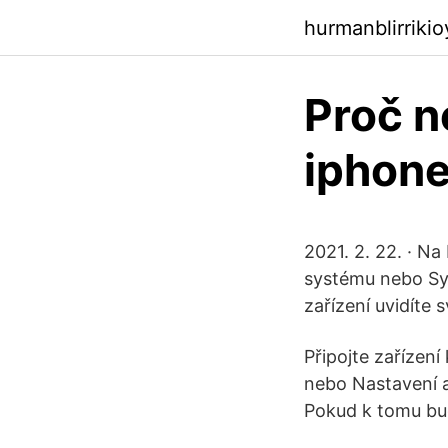
hurmanblirriki
Proč n
iphone
2021. 2. 22. · N
systému nebo Sy
zařízení uvidíte
Připojte zařízení
nebo Nastavení a
Pokud k tomu bud