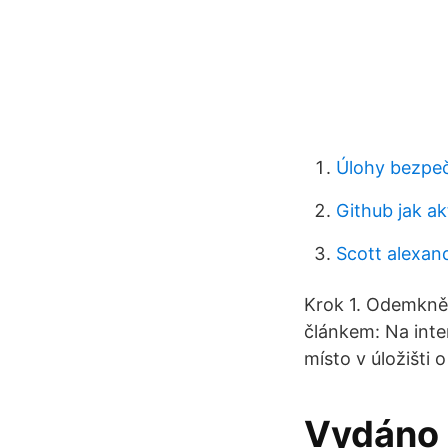
Úlohy bezpeč
Github jak ak
Scott alexan
Krok 1. Odemknět
článkem: Na inter
místo v úložišti 
Vydáno I