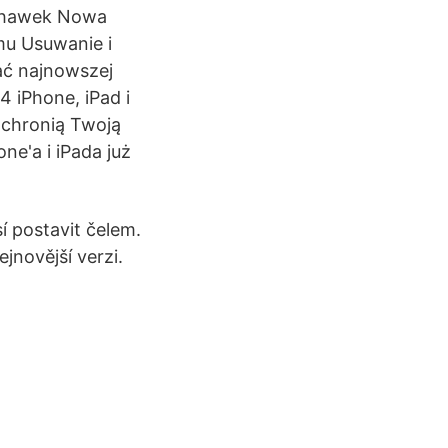
uchawek Nowa
mu Usuwanie i
ać najnowszej
4 iPhone, iPad i
j chronią Twoją
e'a i iPada już
í postavit čelem.
jnovější verzi.