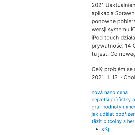
2021 Uaktualnie
aplikacja Sprawn
ponowne pobieran
wersji systemu i
iPod touch działa
prywatność. 14 G
tu jest. Co nowe
Celý problém se 
2021. 1. 13. · Co
nová nano cena
největší přírůstky a
graf hodnoty mince
jak udělat podřízen
těžit bitcoiny s h
xKj