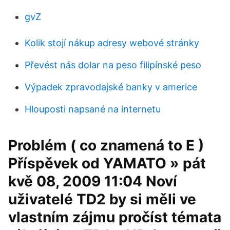
gvZ
Kolik stojí nákup adresy webové stránky
Převést nás dolar na peso filipínské peso
Výpadek zpravodajské banky v americe
Hlouposti napsané na internetu
Problém ( co znamená to E )
Příspěvek od YAMATO » pát
kvě 08, 2009 11:04 Noví
uživatelé TD2 by si měli ve
vlastním zájmu pročíst témata