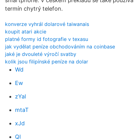
smartphone. V českém překladu se také používá
termín chytrý telefon.
konverze vyhrál dolarové taiwanais
koupit atari akcie
platné formy id fotografie v texasu
jak vydělat peníze obchodováním na coinbase
jaké je dvouleté výročí svatby
kolik jsou filipínské peníze na dolar
Wd
Ew
zYal
mtaT
xJd
QI