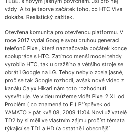
TEBE, s novým jasným povrchem. Jsi pro něj
vždy A to je teprve začátek toho, co HTC Vive
dokáže. Realistický zážitek.
Otevřená komunita pro otevřenou platformu. V
roce 2017 vydal Google svou druhou generaci
telefonů Pixel, která naznačovala počátek konce
spolupráce s HTC. Zatímco menší model tehdy
vyrobilo HTC, tak u dražšího a většího stroje se
obrátil Google na LG. Tehdy nebylo zcela jasné,
proč se tak Google rozhodl, avšak nové video z
kanálu Calyx Hikari nám toto rozhodnutí
vysvětluje. Ve videu můžeme vidět Pixel 2 XL od
Problém ( co znamená to E ) Příspěvek od
YAMATO » pát kvě 08, 2009 11:04 Noví uživatelé
TD2 by si měli ve vlastním zájmu pročíst témata
týkající se TD1 a HD (a ostatně i obecnější