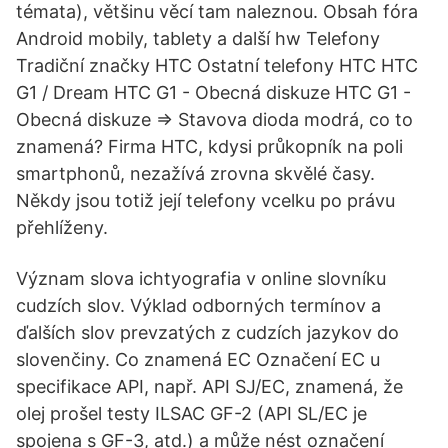
témata), většinu věcí tam naleznou. Obsah fóra
Android mobily, tablety a další hw Telefony
Tradiční značky HTC Ostatní telefony HTC HTC
G1 / Dream HTC G1 - Obecná diskuze HTC G1 -
Obecná diskuze ⇒ Stavova dioda modrá, co to
znamená? Firma HTC, kdysi průkopník na poli
smartphonů, nezažívá zrovna skvělé časy.
Někdy jsou totiž její telefony vcelku po právu
přehlíženy.
Význam slova ichtyografia v online slovníku
cudzích slov. Výklad odborných termínov a
ďalších slov prevzatých z cudzích jazykov do
slovenčiny. Co znamená EC Označení EC u
specifikace API, např. API SJ/EC, znamená, že
olej prošel testy ILSAC GF-2 (API SL/EC je
spojena s GF-3, atd.) a může nést označení