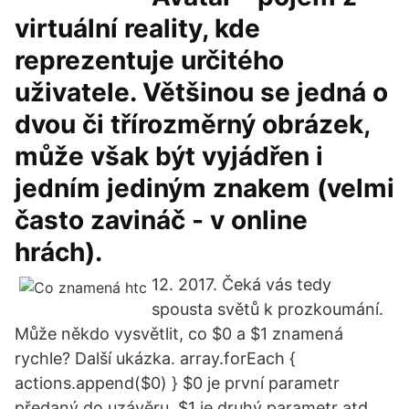
virtuální reality, kde
reprezentuje určitého
uživatele. Většinou se jedná o
dvou či třírozměrný obrázek,
může však být vyjádřen i
jedním jediným znakem (velmi
často zavináč - v online
hrách).
12. 2017. Čeká vás tedy
spousta světů k prozkoumání.
Může někdo vysvětlit, co $0 a $1 znamená
rychle? Další ukázka. array.forEach {
actions.append($0) } $0 je první parametr
předaný do uzávěru. $1 je druhý parametr atd.