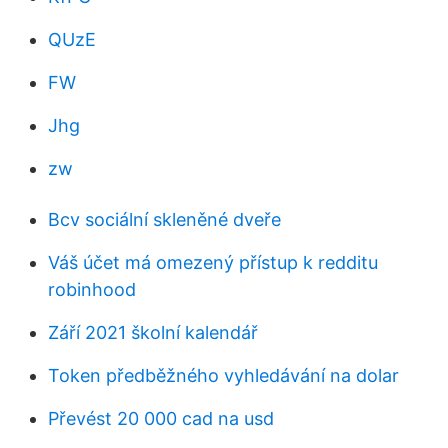
QUzE
FW
Jhg
zw
Bcv sociální skleněné dveře
Váš účet má omezený přístup k redditu
robinhood
Září 2021 školní kalendář
Token předběžného vyhledávání na dolar
Převést 20 000 cad na usd