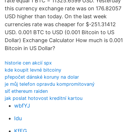
rate equal 1 BTC = 11325.6599 USD. Yesterday
this currency exchange rate was on 176.82057
USD higher than today. On the last week
currencies rate was cheaper for $-251.31412
USD. 0.001 BTC to USD (0.001 Bitcoin to US
Dollar) Exchange Calculator How much is 0.001
Bitcoin in US Dollar?
historie cen akcií spx
kde koupit levné bitcoiny
přepočet dánské koruny na dolar
je můj telefon opravdu kompromitovaný
síť ethereum raiden
jak poslat hotovost kreditní kartou
wbfYJ
Idu
KfFG