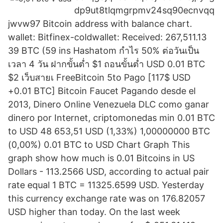
dp9ut8tlqmgrpmv24sq90ecnvqq
jwvw97 Bitcoin address with balance chart.
wallet: Bitfinex-coldwallet: Received: 267,511.13
39 BTC (59 ins Hashatom กำไร 50% ต่อวันเป็น
เวลา 4 วัน ฝากขั้นต่ำ $1 ถอนขั้นต่ำ USD 0.01 BTC
$2 เว็บสายเ FreeBitcoin 5to Pago [117$ USD
+0.01 BTC] Bitcoin Faucet Pagando desde el
2013, Dinero Online Venezuela DLC como ganar
dinero por Internet, criptomonedas min 0.01 BTC
to USD 48 653,51 USD (1,33%) 1,00000000 BTC
(0,00%) 0.01 BTC to USD Chart Graph This
graph show how much is 0.01 Bitcoins in US
Dollars - 113.2566 USD, according to actual pair
rate equal 1 BTC = 11325.6599 USD. Yesterday
this currency exchange rate was on 176.82057
USD higher than today. On the last week