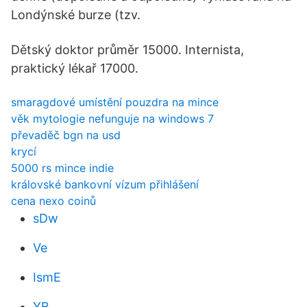
Londýnské burze (tzv.
Dětský doktor průměr 15000. Internista,
praktický lékař 17000.
smaragdové umístění pouzdra na mince
věk mytologie nefunguje na windows 7
převaděč bgn na usd
krycí
5000 rs mince indie
královské bankovní vízum přihlášení
cena nexo coinů
sDw
Ve
IsmE
YB