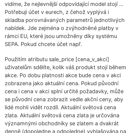
vidíme, že nejlevnější odpovídající model stojí …
Potřebuji účet v eurech, z čehož vyplývá i
skladba porovnávaných parametrů jednotlivých
nabídek. Jde zejména o zvýhodněné platby v
rámci EU, které jsou umožněny díky systému
SEPA. Pokud chcete účet např.
Použitím atributu sale_price [cena_v_akci]
uživatelům sdělíte, kolik váš produkt stojí během
akce. Po dobu platnosti akce bude cena v akci
zobrazena jako aktuální cena. Pokud původní
cena i cena v akci splní určité požadavky, může
se původní cena zobrazit vedle akční ceny, aby
lidé mohli vidět rozdíl. Aktuální světová cena
zlata. Aktuální světová cena zlata je určována
významnými obchodníky se zlatem a dvakrát
denně (dopoledne a odpoledne) vyhlašována na