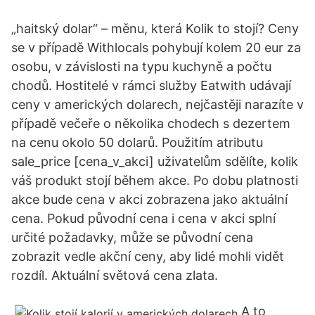
„haitský dolar“ – měnu, která Kolik to stojí? Ceny
se v případě Withlocals pohybují kolem 20 eur za
osobu, v závislosti na typu kuchyně a počtu
chodů. Hostitelé v rámci služby Eatwith udávají
ceny v amerických dolarech, nejčastěji narazíte v
případě večeře o několika chodech s dezertem
na cenu okolo 50 dolarů. Použitím atributu
sale_price [cena_v_akci] uživatelům sdělíte, kolik
váš produkt stojí během akce. Po dobu platnosti
akce bude cena v akci zobrazena jako aktuální
cena. Pokud původní cena i cena v akci splní
určité požadavky, může se původní cena
zobrazit vedle akční ceny, aby lidé mohli vidět
rozdíl. Aktuální světová cena zlata.
A to