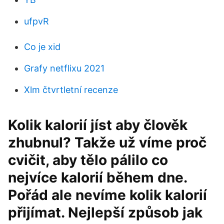
ufpvR
Co je xid
Grafy netflixu 2021
Xlm čtvrtletní recenze
Kolik kalorií jíst aby člověk
zhubnul? Takže už víme proč
cvičit, aby tělo pálilo co
nejvíce kalorií během dne.
Pořád ale nevíme kolik kalorií
přijímat. Nejlepší způsob jak