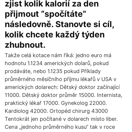
zjist kolik kalorií za den
přijmout “spočítáte”
následovně. Stanovte si cíl,
kolik chcete každý týden
zhubnout.
Takže celá kotace nám říká: jedno euro má
hodnotu 1.1234 amerických dolarů, pokud
prodáváte, nebo 1.1235 pokud Příklady
průměrného měsíčního příjmu lékařů v USA v
amerických dolarech: Dětský doktor začínající
11000. Dětský doktor průměr 15000. Internista,
praktický lékař 17000. Gynekolog 22000.
Kardiolog 42000. Ortopéd chirurg 43000
Tentokrát jen počítané v dolarech místo liber.
Cena „jednoho průměrného kusu“ tak v roce