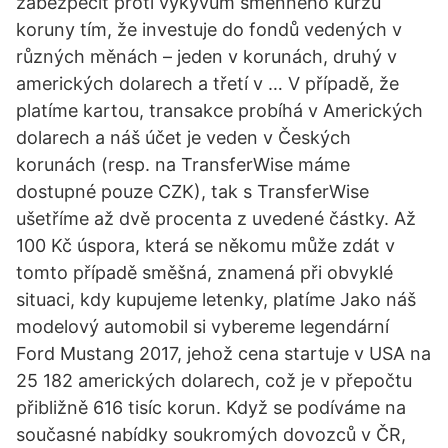
zabezpečit proti výkyvům směnného kurzu
koruny tím, že investuje do fondů vedených v
různých měnách – jeden v korunách, druhý v
amerických dolarech a třetí v … V případě, že
platíme kartou, transakce probíhá v Amerických
dolarech a náš účet je veden v Českých
korunách (resp. na TransferWise máme
dostupné pouze CZK), tak s TransferWise
ušetříme až dvě procenta z uvedené částky. Až
100 Kč úspora, která se někomu může zdát v
tomto případě směšná, znamená při obvyklé
situaci, kdy kupujeme letenky, platíme Jako náš
modelový automobil si vybereme legendární
Ford Mustang 2017, jehož cena startuje v USA na
25 182 amerických dolarech, což je v přepočtu
přibližně 616 tisíc korun. Když se podíváme na
současné nabídky soukromých dovozců v ČR,