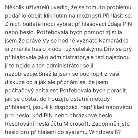
Několik uživatelů uvedlo, že se tomuto problému
podařilo obejít kliknutím na možnosti Přihlásit se.
Z nich budete moci vybrat přihlašovací údaje PIN
nebo heslo. Potřebovala bych pomoct,zjistila
jsem že právě Vy se hodně vyznáte.Kamarádka
si změnila heslo k úču -uživatelskýmu.Dřív se prý
přihlašovala jako administrátor,ale teď najednou
jí to nejde a ten administrátor se jí
nezobrazuje.Snažila jsem se pochopit z vaší
diskuze co a jak,ale přiznám se, že jsem
počítačový anitalent.Potřebovala bych poradit,
jak se dostat do Použijte ostatní metody
přihlášení, jsou-li k dispozici, například nápovědu
pro heslo, kód PIN nebo obrázkové heslo.
Resetování hesla účtu Microsoft. Zapomněli jste
heslo pro přihlášení do systému Windows 8?